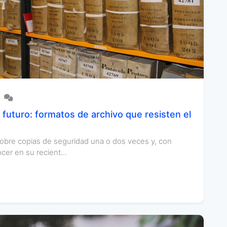
futuro: formatos de archivo que resisten el
obre copias de seguridad una o dos veces y, con
er en su recient...