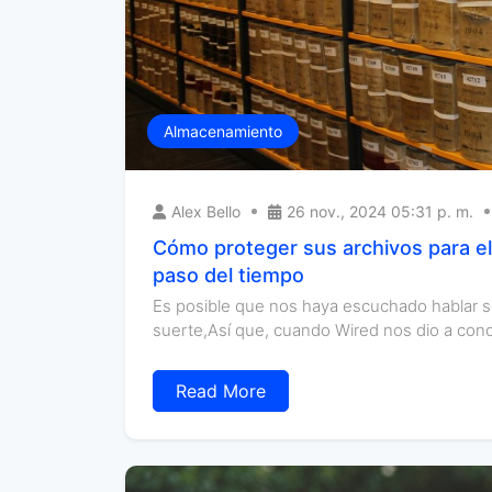
Almacenamiento
Alex Bello
26 nov., 2024 05:31 p. m.
Cómo proteger sus archivos para el 
paso del tiempo
Es posible que nos haya escuchado hablar s
suerte,Así que, cuando Wired nos dio a conoc
Read More