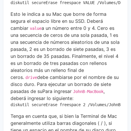
diskutil secureErase freespace VALUE /Volumes/DRIVE
Esto le indica a su Mac que borre de forma
segura el espacio libre en su SSD. Deberá
cambiar
a un número entre 0 y 4. Cero es
value
una secuencia de ceros de una sola pasada, 1 es
una secuencia de números aleatorios de una sola
pasada, 2 es un borrado de siete pasadas, 3 es
un borrado de 35 pasadas. Finalmente, el nivel 4
es un borrado de tres pasadas con rellenos
aleatorios más un relleno final de
ceros.
debe cambiarse por el nombre de su
drive
disco duro. Para ejecutar un borrado de siete
pasadas de suPara ingresar
,
JohnB-MacBook
deberá ingresar lo siguiente:
diskutil secureErase freespace 2 /Volumes/JohnB-Mac
Tenga en cuenta que, si bien la Terminal de Mac
generalmente utiliza barras diagonales ( / ), si
tiene un espacio en el nombre de su disco duro,